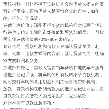
审核材料：郑州不押车贷款机构会对借款人提交的资
料进行审核，评估借款人是否符合贷款条件，如年
龄、征信、车况等。
评估车辆价值：郑州不押车贷款机构会对抵押车辆进
行评估，确定车辆的市场价值和可贷款额度。一般按
照车辆评估价值的70%~80%来确定。
签订合同：贷款机构和借款人在确认贷款额度、利
率、期限、还款方式等内容后，签订贷款合同，明确
双方的权利和义务。
办理抵押登记：借款人需要到车辆所在地的车管所办
理抵押登记手续，将车辆的所有权转移给贷款机构，
同时交付车辆的备用钥匙和相关证件给贷款机构。
放款：贷款机构在收到借款人的抵押登记证明后，将
贷款款项打入借款人的指定账户，完成放款。
郑州不押车贷款注意事项：