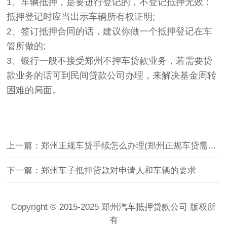
1、车辆抵押，是要进行登记的，不登记抵押无效：
抵押登记时应当出示车辆所有权证明;
2、签订抵押合同的话，建议你做一个抵押登记在车
管所做的;
3、银行一般不接受郑州不押车贷款业务，若需要贷
款业务的话可到民间贷款公司办理，来解决基金周转
困难的局面。
上一篇：郑州正规车贷手续怎么办理(郑州正规车贷需要什么手续和条件)
下一篇：郑州车子抵押贷款对申请人和车辆的要求
Copyright © 2015-2025 郑州汽车抵押贷款公司 版权所
有